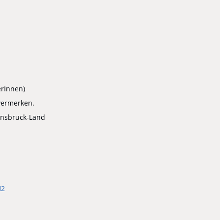
erInnen)
vermerken.
Innsbruck-Land
H2