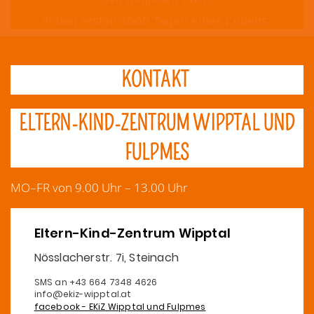
in den ersten 1000 Tagen eines Lebens
KONTAKT
ELTERN-KIND-ZENTRUM WIPPTAL UND
FULPMES
MO–FR von 9.00 Uhr – 13.00 Uhr
Eltern-Kind-Zentrum Wipptal
Nösslacherstr. 7i, Steinach
SMS an +43 664 7348 4626
info@ekiz-wipptal.at
facebook - EKiZ Wipptal und Fulpmes