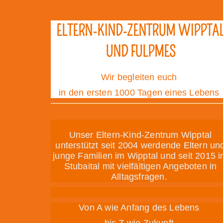
ELTERN-KIND-ZENTRUM WIPPTA
UND FULPMES
Wir begleiten euch
in den ersten 1000 Tagen eines Lebens
Unser Eltern-Kind-Zentrum Wipptal
unterstützt seit 2004 werdende Eltern un
junge Familien im Wipptal und seit 2015 
Stubaital mit vielfältigen Angeboten in
Alltagsfragen.
Von A wie Anfang des Lebens