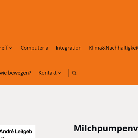
reff
Computeria
Integration
Klima&Nachhaltigkei
 wie bewegen?
Kontakt
Milchpumpenv