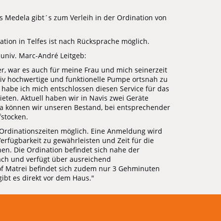
Medela gibt´s zum Verleih in der Ordination von
tion in Telfes ist nach Rücksprache möglich.
 univ. Marc-André Leitgeb:
er, war es auch für meine Frau und mich seinerzeit
tativ hochwertige und funktionelle Pumpe ortsnah zu
abe ich mich entschlossen diesen Service für das
eten. Aktuell haben wir in Navis zwei Geräte
la können wir unseren Bestand, bei entsprechender
fstocken.
n Ordinationszeiten möglich. Eine Anmeldung wird
erfügbarkeit zu gewährleisten und Zeit für die
en. Die Ordination befindet sich nahe der
ach und verfügt über ausreichend
f Matrei befindet sich zudem nur 3 Gehminuten
gibt es direkt vor dem Haus."