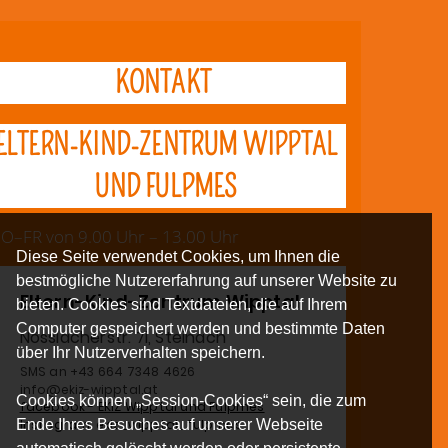
KONTAKT
ELTERN-KIND-ZENTRUM WIPPTAL
UND FULPMES
O–FR von 9.00 Uhr – 13.00 Uhr
Diese Seite verwendet Cookies, um Ihnen die
bestmögliche Nutzererfahrung auf unserer Website zu
Eltern-Kind-Zentrum Wipptal
bieten. Cookies sind Textdateien, die auf Ihrem
Computer gespeichert werden und bestimmte Daten
Nösslacherstr. 7i, Steinach
über Ihr Nutzerverhalten speichern.
SMS an +43 664 7348 4626
info@ekiz-wipptal.at
Cookies können „Session-Cookies“ sein, die zum
facebook - EKiZ Wipptal und Fulpmes
Instagram: ekiz_wipptal_fulpmes
Ende Ihres Besuches auf unserer Webseite