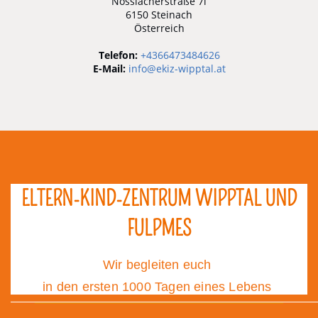
Nösslacherstraße 7i
6150 Steinach
Österreich
Telefon:
+4366473484626
E-Mail:
info@ekiz-wipptal.at
ELTERN-KIND-ZENTRUM WIPPTAL UND
FULPMES
Wir begleiten euch
in den ersten 1000 Tagen eines Lebens