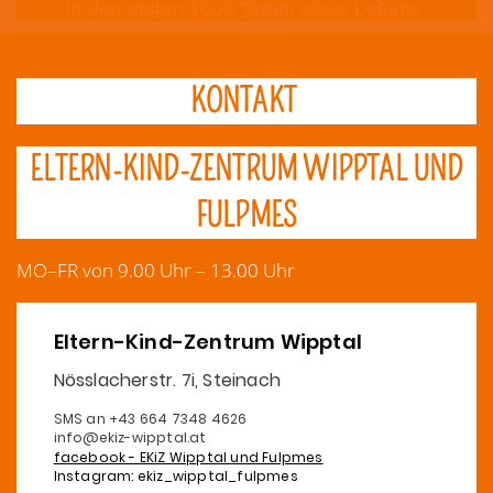
in den ersten 1000 Tagen eines Lebens
KONTAKT
ELTERN-KIND-ZENTRUM WIPPTAL UND
FULPMES
MO–FR von 9.00 Uhr – 13.00 Uhr
Eltern-Kind-Zentrum Wipptal
Nösslacherstr. 7i, Steinach
SMS an +43 664 7348 4626
info@ekiz-wipptal.at
facebook - EKiZ Wipptal und Fulpmes
Instagram: ekiz_wipptal_fulpmes