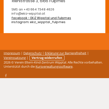
Riehlstrasse 3, 6166 Fulpmes
SMS an +43 664 7348 4626
info@ekiz-wipptal.at
facebook - EKiZ Wipptal und Fulpmes
instagram: ekiz_wipptal_fulpmes
Impressum
|
Datenschutz
|
Erklärung zur Barrierefreiheit
|
Vereinssatzung
|
Vertrag widerrufen
2026 © Verein Eltern-Kind-Zentrum Wipptal. Alle Rechte vorbehalten.
Unterstützt durch die
Kursverwaltungssoftware
.