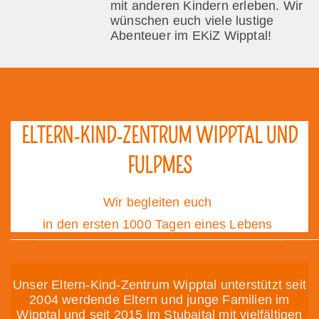
mit anderen Kindern erleben. Wir
wünschen euch viele lustige
Abenteuer im EKiZ Wipptal!
ELTERN-KIND-ZENTRUM WIPPTAL UND
FULPMES
Wir begleiten euch
in den ersten 1000 Tagen eines Lebens
Unser Eltern-Kind-Zentrum Wipptal unterstützt seit
2004 werdende Eltern und junge Familien im
Wipptal und seit 2015 im Stubaital mit vielfältigen