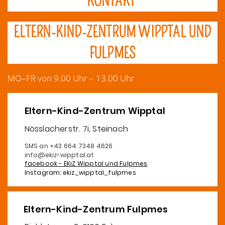
KONTAKT
ELTERN-KIND-ZENTRUM WIPPTAL UND
FULPMES
MO–FR von 9.00 Uhr – 13.00 Uhr
Eltern-Kind-Zentrum Wipptal
Nösslacherstr. 7i, Steinach
SMS an +43 664 7348 4626
info@ekiz-wipptal.at
facebook - EKiZ Wipptal und Fulpmes
Instagram: ekiz_wipptal_fulpmes
Eltern-Kind-Zentrum Fulpmes