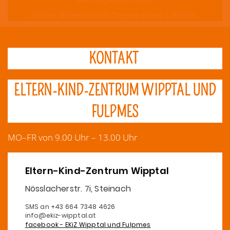
in den ersten 1000 Tagen eines Lebens
KONTAKT
ELTERN-KIND-ZENTRUM WIPPTAL UND
FULPMES
MO–FR von 9.00 Uhr – 13.00 Uhr
Eltern-Kind-Zentrum Wipptal
Nösslacherstr. 7i, Steinach
SMS an +43 664 7348 4626
info@ekiz-wipptal.at
facebook - EKiZ Wipptal und Fulpmes