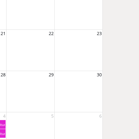
nyoga Sommerworkshop für Kinder zum Thema Wasser
21
22
23
unden Start ins Leben // Elternberatung Matrei - für einen gesunden Start ins Leb
28
29
30
 Bäuchlein - von Anfang an gut versorgt" Steinach
pmes II
4
5
6
lternberatung in Fulpmes für einen gesunden Start ins Leben
pmes II
itung „Kompakt“ - Starte entspannt ins Abenteuer Stillen // Stillvorbereitung „Kom
itung „Kompakt“ - Starte entspannt ins Abenteuer Stillen // Stillvorbereitung „Kom