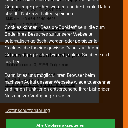
Computer gespeichert werden und bestimmte Daten
Nösslacherstr. 7i, Steinach
über Ihr Nutzerverhalten speichern.
SMS an +43 664 7348 4626
info@ekiz-wipptal.at
Cookies können „Session-Cookies“ sein, die zum
facebook - EKiZ Wipptal und Fulpmes
Instagram: ekiz_wipptal_fulpmes
Ende Ihres Besuches auf unserer Webseite
automatisch gelöscht werden oder persistente
Cookies, die für eine gewisse Dauer auf ihrem
Eltern-Kind-Zentrum Fulpmes
Computer gespeichert werden, sofern Sie diese nicht
löschen.
Riehlstrasse 3, 6166 Fulpmes
MS an +43 664 7348 4626
Dann ist es uns möglich, Ihren Browser beim
nfo@ekiz-wipptal.at
nächsten Aufruf unserer Webseite wiederzuerkennen
facebook - EKiZ Wipptal und Fulpmes
und Ihnen Funktionen entsprechend Ihrer bisherigen
nstagram: ekiz_wipptal_fulpmes
Nutzung zur Verfügung zu stellen.
Datenschutzerklärung
Alle Cookies akzeptieren