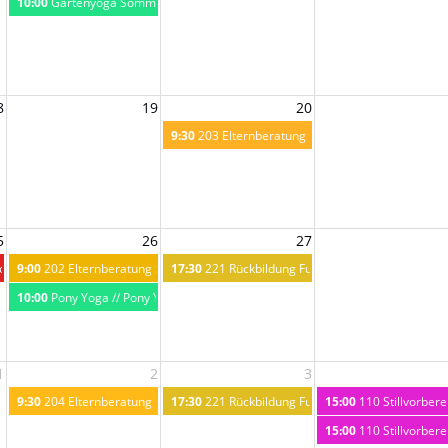
beratung Steinach // Elternberatung Steinach, für einen gesunden Start ins Leben
10:00
Gartenyoga Sommerworkshop für Kinder zum Thema Wasser // Garte
8
19
20
9:30
203 Elternberatung in Matrei - für einen ges
5
26
27
ebücherei Steinach // Geh deinen Weg Schildkröte
9:00
202 Elternberatung Steinach "kleine Bäuchlein" // Elternberatung "kleine
17:30
221 Rückbildung Fulpmes // Rückbildung Ful
10:00
Pony Yoga // Pony Yoga
1
2
3
9:30
204 Elternberatung in Fulpmes - für einen gesunden Start ins Leben // E
17:30
221 Rückbildung Fulpmes // Rückbildung Ful
15:00
110 Stillvorbere
15:00
110 Stillvorbere