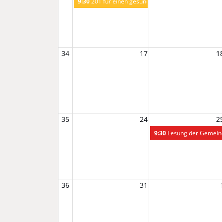
9:30
201 für einen gesunden Start ins Leben - Eltern
34
17
1
35
24
2
9:30
Lesung der Gemeind
36
31