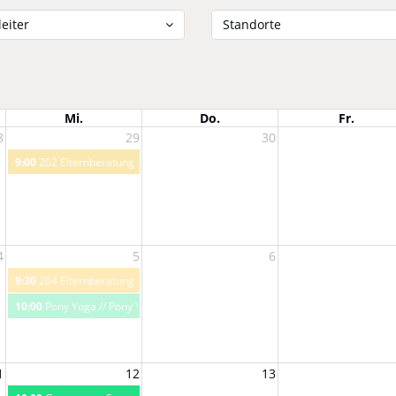
eiter
Standorte
Mi.
Do.
Fr.
8
29
30
9:00
202 Elternberatung Steinach "kleine Bäuchlein" // Elternberatung "kleine
4
5
6
9:30
204 Elternberatung in Fulpmes - für einen gesunden Start ins Leben // E
10:00
Pony Yoga // Pony Yoga
1
12
13