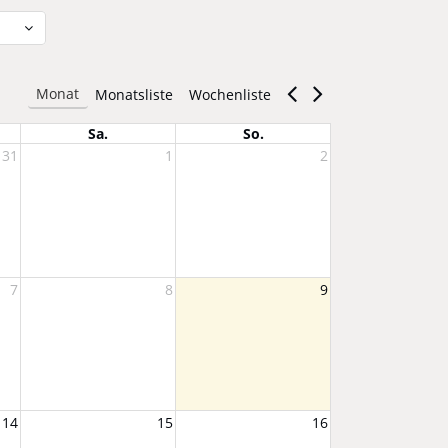
Monat
Monatsliste
Wochenliste
Sa.
So.
31
1
2
 Bäuchlein - von Anfang an gut versorgt" Steinach
7
8
9
lternberatung in Fulpmes für einen gesunden Start ins Leben
14
15
16