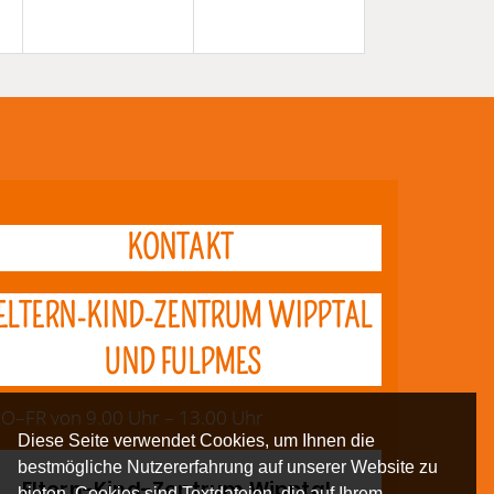
KONTAKT
ELTERN-KIND-ZENTRUM WIPPTAL
UND FULPMES
O–FR von 9.00 Uhr – 13.00 Uhr
Diese Seite verwendet Cookies, um Ihnen die
bestmögliche Nutzererfahrung auf unserer Website zu
Eltern-Kind-Zentrum Wipptal
bieten. Cookies sind Textdateien, die auf Ihrem