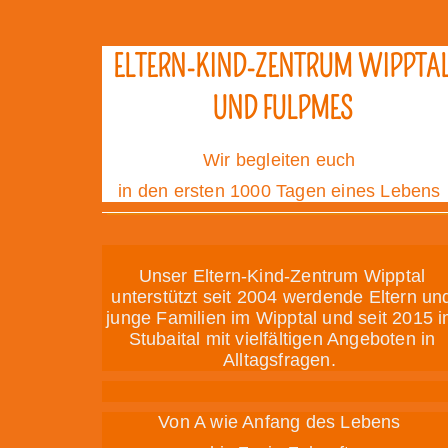
ELTERN-KIND-ZENTRUM WIPPTA
UND FULPMES
Wir begleiten euch
in den ersten 1000 Tagen eines Lebens
Unser Eltern-Kind-Zentrum Wipptal
unterstützt seit 2004 werdende Eltern un
junge Familien im Wipptal und seit 2015 
Stubaital mit vielfältigen Angeboten in
Alltagsfragen.
Von A wie Anfang des Lebens