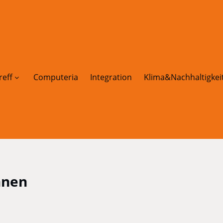
reff
Computeria
Integration
Klima&Nachhaltigkei
nnen