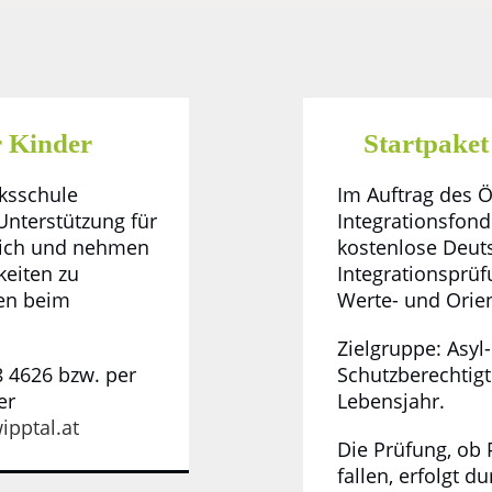
r Kinder
Startpaket
ksschule
Im Auftrag des Ö
Unterstützung für
Integrationsfonds
 sich und nehmen
kostenlose Deut
keiten zu
Integrationsprü
nen beim
Werte- und Orien
Zielgruppe: Asyl
 4626 bzw. per
Schutzberechtig
er
Lebensjahr.
ipptal.at
Die Prüfung, ob 
fallen, erfolgt d