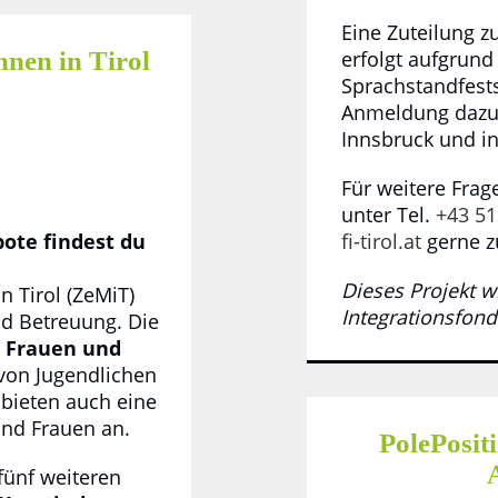
Eine Zuteilung 
nen in Tirol
erfolgt aufgrund
Sprachstandfests
Anmeldung dazu i
Innsbruck und in
Für weitere Frag
unter Tel.
+43 51
ote findest du
fi-tirol.at
gerne z
Dieses Projekt w
n Tirol (ZeMiT)
Integrationsfonds 
nd Betreuung. Die
n
Frauen und
 von Jugendlichen
 bieten auch eine
nd Frauen an.
PolePositi
fünf weiteren