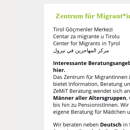
Zentrum für Migrant*in
Tirol Göçmenler Merkezi
Centar za migrante u Tirolu
Center for Migrants in Tyrol
مركز المھاجرین في تیرول
Interessante Beratungsangeb
hier.
Das Zentrum für MigrantInnen i
bietet Information, Beratung u
ZeMiT Beratung wendet sich a
Männer aller Altersgruppen
,
bis hin zu PensionistInnen. Wir
eigene Beratung für Mädchen u
Wir beraten neben
Deutsch
in 