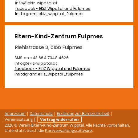
info@ekiz-wipptal.at
facebook - EKiZ Wipptal und Fulpmes
Instagram: ekiz_wipptal_fulpmes
Eltern-Kind-Zentrum Fulpmes
Riehlstrasse 3, 6166 Fulpmes
SMS an +43 664 7348 4626
info@ekiz-wipptal.at
facebook - EKiZ Wipptal und Fulpmes
instagram: ekiz_wipptal_fulpmes
Impressum
|
Datenschutz
|
Erklärung zur Barrierefreiheit
|
Vereinssatzung
|
Vertrag widerrufen
2026 © Verein Eltern-Kind-Zentrum Wipptal. Alle Rechte vorbehalten.
Unterstützt durch die
Kursverwaltungssoftware
.