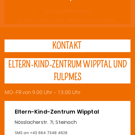
Wir begleiten euch
in den ersten 1000 Tagen eines Lebens
KONTAKT
ELTERN-KIND-ZENTRUM WIPPTAL UND
FULPMES
MO–FR von 9.00 Uhr – 13.00 Uhr
Eltern-Kind-Zentrum Wipptal
Nösslacherstr. 7i, Steinach
SMS an +43 664 7348 4626