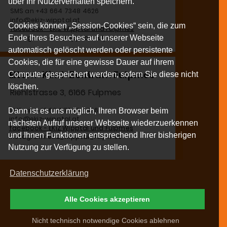
über Ihr Nutzerverhalten speichern.
SMS an +43 664 7348 4626
info@ekiz-wipptal.at
Cookies können „Session-Cookies“ sein, die zum
facebook - EKiZ Wipptal und Fulpmes
Instagram: ekiz_wipptal_fulpmes
Ende Ihres Besuches auf unserer Webseite
automatisch gelöscht werden oder persistente
Cookies, die für eine gewisse Dauer auf ihrem
Eltern-Kind-Zentrum Fulpmes
Computer gespeichert werden, sofern Sie diese nicht
löschen.
Riehlstrasse 3, 6166 Fulpmes
MS an +43 664 7348 4626
Dann ist es uns möglich, Ihren Browser beim
nfo@ekiz-wipptal.at
nächsten Aufruf unserer Webseite wiederzuerkennen
facebook - EKiZ Wipptal und Fulpmes
und Ihnen Funktionen entsprechend Ihrer bisherigen
nstagram: ekiz_wipptal_fulpmes
Nutzung zur Verfügung zu stellen.
Datenschutzerklärung
Alle Cookies akzeptieren
Nicht technisch notwendige Cookies ablehnen