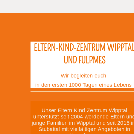
ELTERN-KIND-ZENTRUM WIPPTA
UND FULPMES
Wir begleiten euch
in den ersten 1000 Tagen eines Lebens
Unser Eltern-Kind-Zentrum Wipptal
unterstützt seit 2004 werdende Eltern un
junge Familien im Wipptal und seit 2015 
Stubaital mit vielfältigen Angeboten in