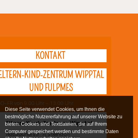
KONTAKT
ELTERN-KIND-ZENTRUM WIPPTAL
UND FULPMES
O–FR von 9.00 Uhr – 13.00 Uhr
Diese Seite verwendet Cookies, um Ihnen die
bestmögliche Nutzererfahrung auf unserer Website zu
Eltern-Kind-Zentrum Wipptal
bieten. Cookies sind Textdateien, die auf Ihrem
Computer gespeichert werden und bestimmte Daten
Nösslacherstr. 7i, Steinach